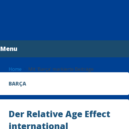
Menu
Skip
to
Home
Mit 'Barça' markierte Beiträge
content
BARÇA
Der Relative Age Effect
international